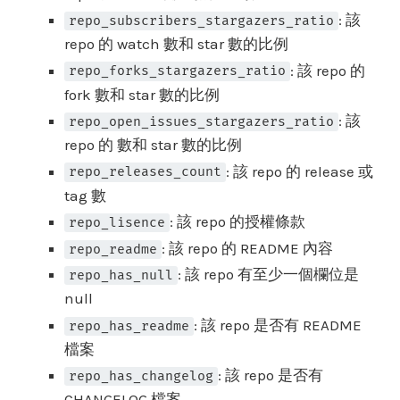
: 該
repo_subscribers_stargazers_ratio
repo 的 watch 數和 star 數的比例
: 該 repo 的
repo_forks_stargazers_ratio
fork 數和 star 數的比例
: 該
repo_open_issues_stargazers_ratio
repo 的 數和 star 數的比例
: 該 repo 的 release 或
repo_releases_count
tag 數
: 該 repo 的授權條款
repo_lisence
: 該 repo 的 README 內容
repo_readme
: 該 repo 有至少一個欄位是
repo_has_null
null
: 該 repo 是否有 README
repo_has_readme
檔案
: 該 repo 是否有
repo_has_changelog
CHANGELOG 檔案