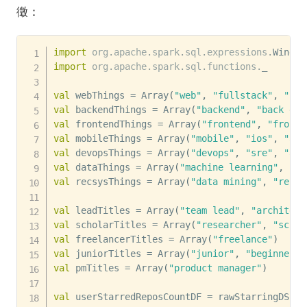
徵：
import
org
.
apache
.
spark
.
sql
.
expressions
.
import
org
.
apache
.
spark
.
sql
.
functions
.
_

val
 webThings 
=
 Array
(
"web"
,
"fullstack"
,
"ful
val
 backendThings 
=
 Array
(
"backend"
,
"back end
val
 frontendThings 
=
 Array
(
"frontend"
,
"front 
val
 mobileThings 
=
 Array
(
"mobile"
,
"ios"
,
"and
val
 devopsThings 
=
 Array
(
"devops"
,
"sre"
,
"adm
val
 dataThings 
=
 Array
(
"machine learning"
,
"de
val
 recsysThings 
=
 Array
(
"data mining"
,
"recom
val
 leadTitles 
=
 Array
(
"team lead"
,
"architect
val
 scholarTitles 
=
 Array
(
"researcher"
,
"scien
val
 freelancerTitles 
=
 Array
(
"freelance"
)
val
 juniorTitles 
=
 Array
(
"junior"
,
"beginner"
,
val
 pmTitles 
=
 Array
(
"product manager"
)
val
 userStarredReposCountDF 
=
 rawStarringDS
