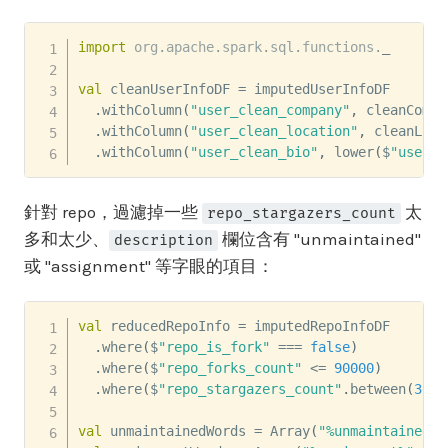
import
org
.
apache
.
spark
.
sql
.
functions
.
_

val
 cleanUserInfoDF 
=
 imputedUserInfoDF

.
withColumn
(
"user_clean_company"
,
 cleanCompa
.
withColumn
(
"user_clean_location"
,
 cleanLoca
.
withColumn
(
"user_clean_bio"
,
 lower
(
$
"user_b
針對 repo，過濾掉一些
太
repo_stargazers_count
多和太少、
欄位含有 "unmaintained"
description
或 "assignment" 等字眼的項目：
val
 reducedRepoInfo 
=
 imputedRepoInfoDF

.
where
(
$
"repo_is_fork"
==
=
false
)
.
where
(
$
"repo_forks_count"
<=
90000
)
.
where
(
$
"repo_stargazers_count"
.
between
(
30
,
val
 unmaintainedWords 
=
 Array
(
"%unmaintained%"