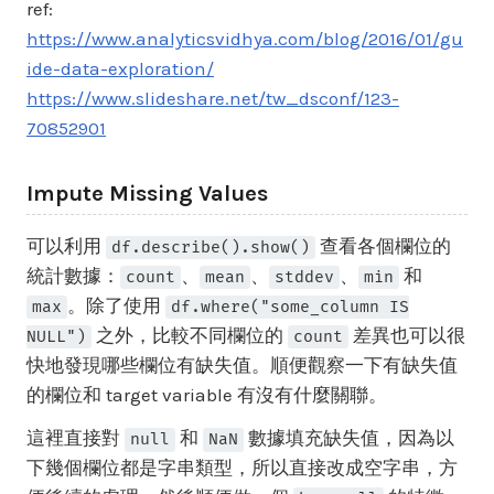
ref:
https://www.analyticsvidhya.com/blog/2016/01/gu
ide-data-exploration/
https://www.slideshare.net/tw_dsconf/123-
70852901
Impute Missing Values
可以利用
查看各個欄位的
df.describe().show()
統計數據：
、
、
、
和
count
mean
stddev
min
。除了使用
max
df.where("some_column IS
之外，比較不同欄位的
差異也可以很
NULL")
count
快地發現哪些欄位有缺失值。順便觀察一下有缺失值
的欄位和 target variable 有沒有什麼關聯。
這裡直接對
和
數據填充缺失值，因為以
null
NaN
下幾個欄位都是字串類型，所以直接改成空字串，方