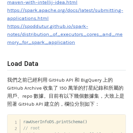
maven-with-intellij-idea.html
https://spark.apache.org/docs/latest/submitting-
applications.html
https://spoddutur.github.io/spark-
notes/distribution_of_executors_cores_and_me
mory_for_spark_application
Load Data
我們之前已經利用 GitHub API 和 BigQuery 上的
GitHub Archive 收集了 150 萬筆的打星紀錄和所屬的
用戶、repo 數據。目前有以下幾個數據集，大致上是
照著 GitHub API 建立的，欄位分別如下：
rawUserInfoDS
.
printSchema
(
)
// root