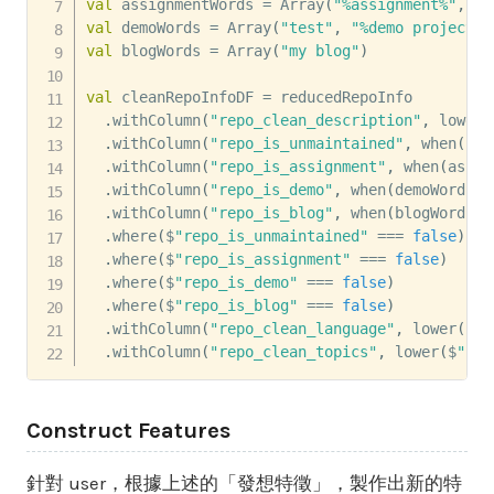
val
 assignmentWords 
=
 Array
(
"%assignment%"
,
"
val
 demoWords 
=
 Array
(
"test"
,
"%demo project%"
val
 blogWords 
=
 Array
(
"my blog"
)
val
 cleanRepoInfoDF 
=
 reducedRepoInfo

.
withColumn
(
"repo_clean_description"
,
 lower
(
.
withColumn
(
"repo_is_unmaintained"
,
 when
(
unm
.
withColumn
(
"repo_is_assignment"
,
 when
(
assig
.
withColumn
(
"repo_is_demo"
,
 when
(
demoWords
.
m
.
withColumn
(
"repo_is_blog"
,
 when
(
blogWords
.
m
.
where
(
$
"repo_is_unmaintained"
==
=
false
)
.
where
(
$
"repo_is_assignment"
==
=
false
)
.
where
(
$
"repo_is_demo"
==
=
false
)
.
where
(
$
"repo_is_blog"
==
=
false
)
.
withColumn
(
"repo_clean_language"
,
 lower
(
$
"r
.
withColumn
(
"repo_clean_topics"
,
 lower
(
$
"rep
Construct Features
針對 user，根據上述的「發想特徵」，製作出新的特