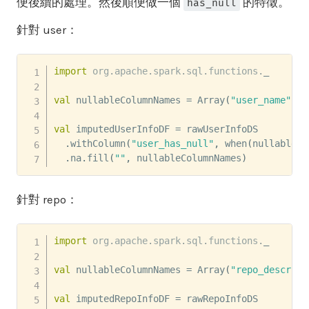
便後續的處理。然後順便做一個
的特徵。
has_null
針對 user：
import
org
.
apache
.
spark
.
sql
.
functions
.
_

val
 nullableColumnNames 
=
 Array
(
"user_name"
,
"
val
 imputedUserInfoDF 
=
 rawUserInfoDS

.
withColumn
(
"user_has_null"
,
 when
(
nullableCo
.
na
.
fill
(
""
,
 nullableColumnNames
)
針對 repo：
import
org
.
apache
.
spark
.
sql
.
functions
.
_

val
 nullableColumnNames 
=
 Array
(
"repo_descript
val
 imputedRepoInfoDF 
=
 rawRepoInfoDS
