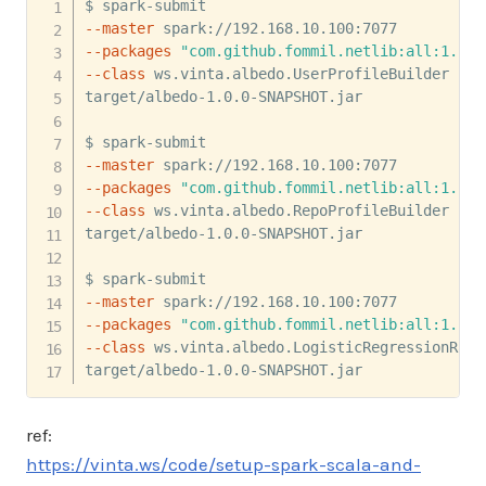
--master
--packages
"com.github.fommil.netlib:all:1.1.2
--class
 ws.vinta.albedo.UserProfileBuilder 

target/albedo-1.0.0-SNAPSHOT.jar

--master
--packages
"com.github.fommil.netlib:all:1.1.2
--class
 ws.vinta.albedo.RepoProfileBuilder 

target/albedo-1.0.0-SNAPSHOT.jar

--master
--packages
"com.github.fommil.netlib:all:1.1.2
--class
 ws.vinta.albedo.LogisticRegressionRanke
target/albedo-1.0.0-SNAPSHOT.jar
ref:
https://vinta.ws/code/setup-spark-scala-and-