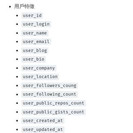
用戶特徵
user_id
user_login
user_name
user_email
user_blog
user_bio
user_company
user_location
user_followers_coung
user_following_count
user_public_repos_count
user_public_gists_count
user_created_at
user_updated_at