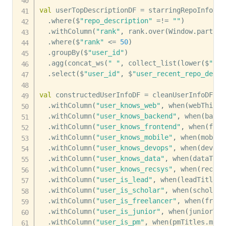
val
 userTopDescriptionDF 
=
 starringRepoInfoDF

.
where
(
$
"repo_description"
=
!=
""
)
.
withColumn
(
"rank"
,
 rank
.
over
(
Window
.
partiti
.
where
(
$
"rank"
<=
50
)
.
groupBy
(
$
"user_id"
)
.
agg
(
concat_ws
(
" "
,
 collect_list
(
lower
(
$
"rep
.
select
(
$
"user_id"
,
 $
"user_recent_repo_descr
val
 constructedUserInfoDF 
=
 cleanUserInfoDF

.
withColumn
(
"user_knows_web"
,
 when
(
webThings
.
withColumn
(
"user_knows_backend"
,
 when
(
backe
.
withColumn
(
"user_knows_frontend"
,
 when
(
fron
.
withColumn
(
"user_knows_mobile"
,
 when
(
mobile
.
withColumn
(
"user_knows_devops"
,
 when
(
devops
.
withColumn
(
"user_knows_data"
,
 when
(
dataThin
.
withColumn
(
"user_knows_recsys"
,
 when
(
recsys
.
withColumn
(
"user_is_lead"
,
 when
(
leadTitles
.
.
withColumn
(
"user_is_scholar"
,
 when
(
scholarT
.
withColumn
(
"user_is_freelancer"
,
 when
(
freel
.
withColumn
(
"user_is_junior"
,
 when
(
juniorTit
.
withColumn
(
"user_is_pm"
,
 when
(
pmTitles
.
map
(