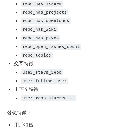
repo_has_issues
repo_has_projects
repo_has_downloads
repo_has_wiki
repo_has_pages
repo_open_issues_count
repo_topics
交互特徵
user_stars_repo
user_follows_user
上下文特徵
user_repo_starred_at
發想特徵：
用戶特徵