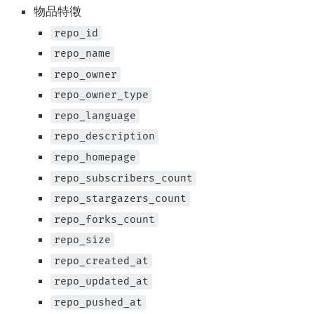
物品特徵
repo_id
repo_name
repo_owner
repo_owner_type
repo_language
repo_description
repo_homepage
repo_subscribers_count
repo_stargazers_count
repo_forks_count
repo_size
repo_created_at
repo_updated_at
repo_pushed_at