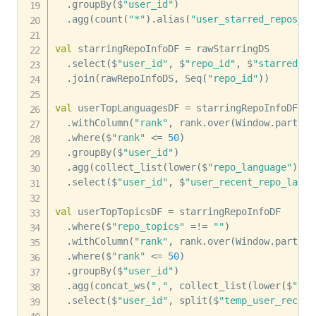
.
groupBy
(
$
"user_id"
)
.
agg
(
count
(
"*"
)
.
alias
(
"user_starred_repos_co
val
 starringRepoInfoDF 
=
 rawStarringDS

.
select
(
$
"user_id"
,
 $
"repo_id"
,
 $
"starred_at
.
join
(
rawRepoInfoDS
,
 Seq
(
"repo_id"
)
)
val
 userTopLanguagesDF 
=
 starringRepoInfoDF

.
withColumn
(
"rank"
,
 rank
.
over
(
Window
.
partiti
.
where
(
$
"rank"
<=
50
)
.
groupBy
(
$
"user_id"
)
.
agg
(
collect_list
(
lower
(
$
"repo_language"
)
)
.
a
.
select
(
$
"user_id"
,
 $
"user_recent_repo_langu
val
 userTopTopicsDF 
=
 starringRepoInfoDF

.
where
(
$
"repo_topics"
=
!=
""
)
.
withColumn
(
"rank"
,
 rank
.
over
(
Window
.
partiti
.
where
(
$
"rank"
<=
50
)
.
groupBy
(
$
"user_id"
)
.
agg
(
concat_ws
(
","
,
 collect_list
(
lower
(
$
"rep
.
select
(
$
"user_id"
,
 split
(
$
"temp_user_recent