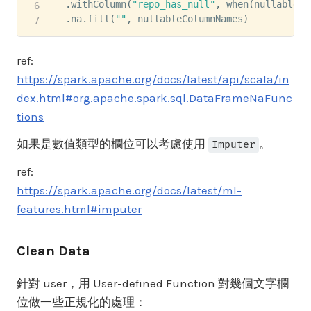
.
withColumn
(
"repo_has_null"
,
 when
(
nullableCo
.
na
.
fill
(
""
,
 nullableColumnNames
)
ref:
https://spark.apache.org/docs/latest/api/scala/in
dex.html#org.apache.spark.sql.DataFrameNaFunc
tions
如果是數值類型的欄位可以考慮使用
。
Imputer
ref:
https://spark.apache.org/docs/latest/ml-
features.html#imputer
Clean Data
針對 user，用 User-defined Function 對幾個文字欄
位做一些正規化的處理：