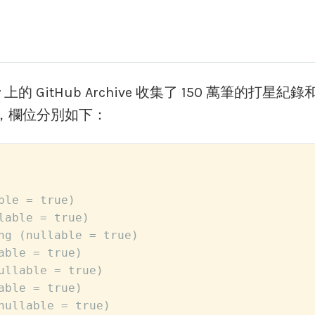
ery 上的 GitHub Archive 收集了 150 萬筆
立的，欄位分別如下：
ble = true)
lable = true)
ng (nullable = true)
able = true)
ullable = true)
able = true)
nullable = true)