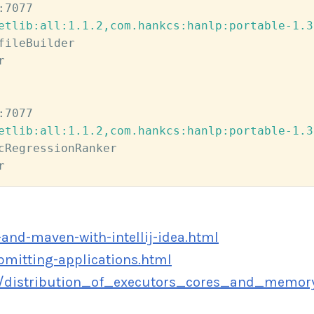
etlib:all:1.1.2,com.hankcs:hanlp:portable-1.3
fileBuilder 



etlib:all:1.1.2,com.hankcs:hanlp:portable-1.3
cRegressionRanker 

r
-and-maven-with-intellij-idea.html
bmitting-applications.html
es/distribution_of_executors_cores_and_memor