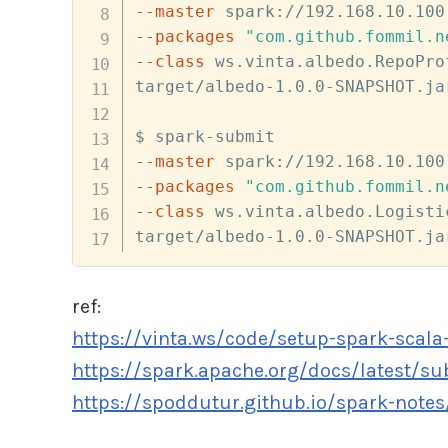
--master
--packages
"com.github.fommil.n
--class
 ws.vinta.albedo.RepoPro
target/albedo-1.0.0-SNAPSHOT.jar
--master
--packages
"com.github.fommil.n
--class
 ws.vinta.albedo.Logisti
target/albedo-1.0.0-SNAPSHOT.ja
ref:
https://vinta.ws/code/setup-spark-scala
https://spark.apache.org/docs/latest/su
https://spoddutur.github.io/spark-not