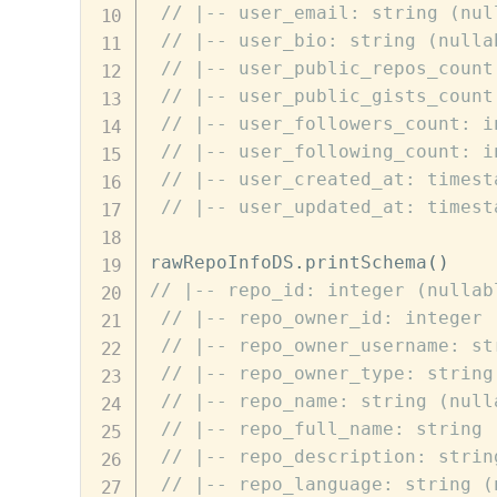
// |-- user_email: string (nul
// |-- user_bio: string (nulla
// |-- user_public_repos_count
// |-- user_public_gists_count
// |-- user_followers_count: i
// |-- user_following_count: i
// |-- user_created_at: timest
// |-- user_updated_at: timest
rawRepoInfoDS
.
printSchema
(
)
// |-- repo_id: integer (nullab
// |-- repo_owner_id: integer 
// |-- repo_owner_username: st
// |-- repo_owner_type: string
// |-- repo_name: string (null
// |-- repo_full_name: string 
// |-- repo_description: strin
// |-- repo_language: string (