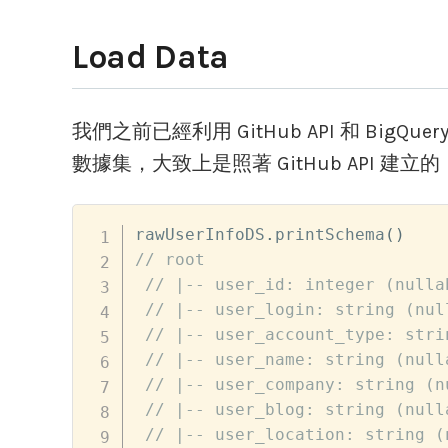
Load Data
我們之前已經利用 GitHub API 和 BigQu
數據集，大致上是照著 GitHub API 建
rawUserInfoDS
.
printSchema
(
)
// root
// |-- user_id: integer (nulla
// |-- user_login: string (nul
// |-- user_account_type: stri
// |-- user_name: string (null
// |-- user_company: string (n
// |-- user_blog: string (null
// |-- user_location: string (