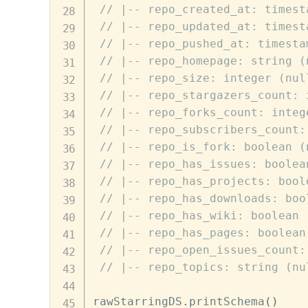
// |-- repo_created_at: timest
// |-- repo_updated_at: timest
// |-- repo_pushed_at: timesta
// |-- repo_homepage: string (
// |-- repo_size: integer (nul
// |-- repo_stargazers_count: 
// |-- repo_forks_count: integ
// |-- repo_subscribers_count:
// |-- repo_is_fork: boolean (
// |-- repo_has_issues: boolea
// |-- repo_has_projects: bool
// |-- repo_has_downloads: boo
// |-- repo_has_wiki: boolean 
// |-- repo_has_pages: boolean
// |-- repo_open_issues_count:
// |-- repo_topics: string (nu
rawStarringDS
.
printSchema
(
)