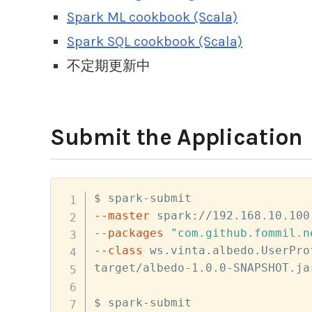
Spark ML cookbook (Scala)
Spark SQL cookbook (Scala)
不定期更新中
Submit the Application
--master
--packages
"com.github.fommil.n
--class
 ws.vinta.albedo.UserPro
target/albedo-1.0.0-SNAPSHOT.jar