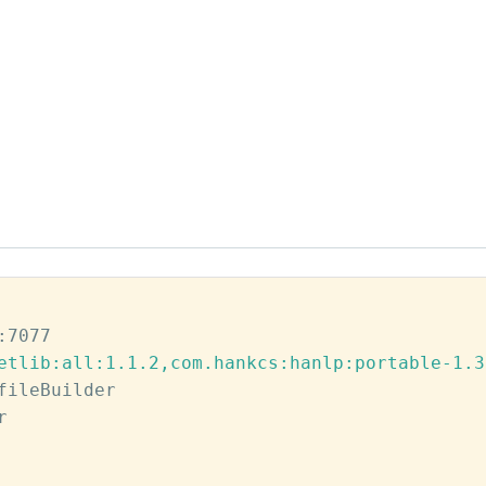
etlib:all:1.1.2,com.hankcs:hanlp:portable-1.3
fileBuilder 


