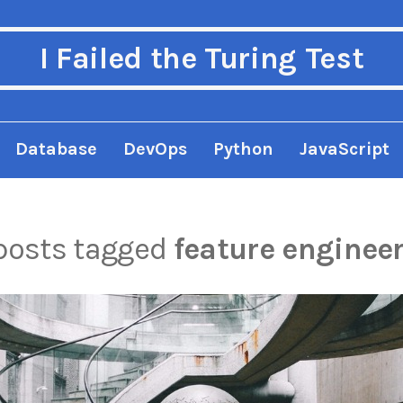
I Failed the Turing Test
Database
DevOps
Python
JavaScript
 posts tagged
feature enginee