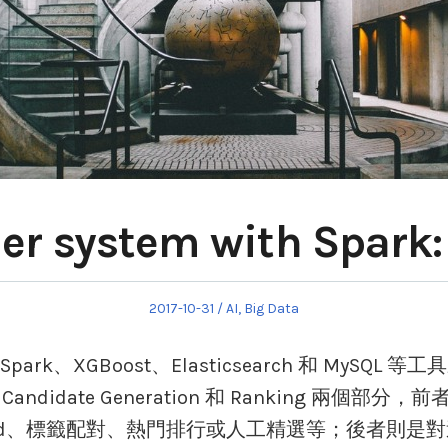
r system with Spark: 
Posted
Posted
2017-10-31
AI
,
Big Data
on
in
、XGBoost、Elasticsearch 和 MySQL 等工
andidate Generation 和 Ranking 
Content-based、標籤配對、熱門排行或人工精選等；後