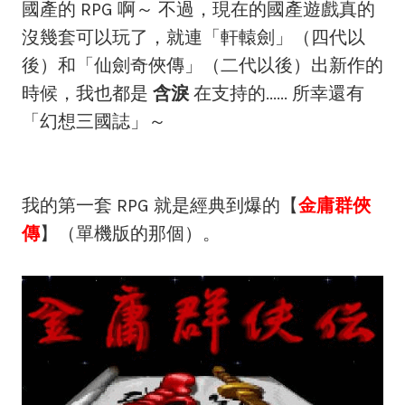
國產的 RPG 啊～ 不過，現在的國產遊戲真的
沒幾套可以玩了，就連「軒轅劍」（四代以
後）和「仙劍奇俠傳」（二代以後）出新作的
時候，我也都是
含淚
在支持的...... 所幸還有
「幻想三國誌」～
我的第一套 RPG 就是經典到爆的【
金庸群俠
傳
】（單機版的那個）。