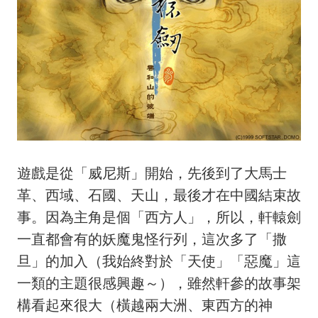
遊戲是從「威尼斯」開始，先後到了大馬士
革、西域、石國、天山，最後才在中國結束故
事。因為主角是個「西方人」，所以，軒轅劍
一直都會有的妖魔鬼怪行列，這次多了「撒
旦」的加入（我始終對於「天使」「惡魔」這
一類的主題很感興趣～），雖然軒參的故事架
構看起來很大（橫越兩大洲、東西方的神