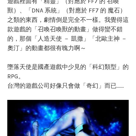
遊戲裡面有「精靈」（對應於 FF7 的 召喚
獸）、「DNA 系統」（對應於 FF7 的 魔石）
之類的東西，劇情倒是完全不一樣。我覺得這
款遊戲的「召喚召喚獸的動畫」做得蠻不錯
的，那個「人造天使 － 凱撒」「北歐主神 －
奧汀」的動畫都很有魄力啊～
墮落天使是國產遊戲中少見的「科幻類型」的
RPG。
台灣的遊戲公司好像只會做「奇幻」而已......