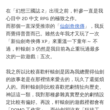
在「幻想三國誌 2」出現之前，軒參一直是我
心目中 2D 中文 RPG 的極致之作。
而那個一直深受推崇的「
仙劍奇俠傳
」，我反
而覺得普普而已。雖然去年我才又玩了一次
「新仙劍奇俠傳 XP」來重溫一下童年～ 不
過，軒轅劍 3 仍然是我目前為止重玩過最多
次的一款遊戲：五次。
我之所以比較喜歡軒轅劍是因為我總覺得仙劍
的故事老是在那裡情來愛去的，玩久了還挺煩
人的。而軒轅劍則比較喜歡把劇情扯向歷史、
神話這一類，我對那種參雜真實歷史的劇情設
定比較有偏好。再說，軒轅劍的遊戲裡都會有
「DOMO 工作室」，而仙劍卻沒有「狂徒工