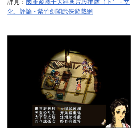
詳見：
國產遊戲十大經典片段推薦（下） - 文
化、評論 - 紫竹劍閣武俠遊戲網