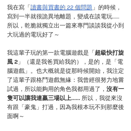
我在寫「
讀書與買書的 22 個問題
」的時候，
寫到一半就很詭異地離題，變成在談電玩......
所以，乾脆就獨立出一篇來專門談談我從小到
大玩過的電玩好了～
我這輩子玩的第一款電腦遊戲是「
超級快打旋
風 2
」（還是我爸買給我的），是的，是「電
腦遊戲」。也大概就是從那時候開始，我注定
了這輩子跟格鬥遊戲無緣：我曾經很努力地嘗
試過，所以能夠用的角色我都用過了，
沒有一
隻可以讓我連贏三場以上......
所以，我從來沒
有跟「豪鬼」打過，因為我根本玩不到那麼後
面啊～