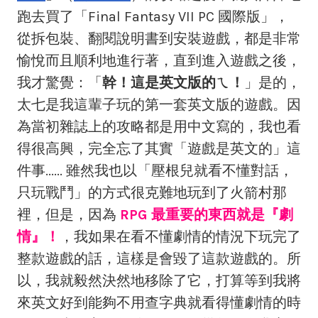
跑去買了「Final Fantasy VII PC 國際版」，
從拆包裝、翻閱說明書到安裝遊戲，都是非常
愉悅而且順利地進行著，直到進入遊戲之後，
我才驚覺：「
幹！這是英文版的ㄟ！
」是的，
太七是我這輩子玩的第一套英文版的遊戲。因
為當初雜誌上的攻略都是用中文寫的，我也看
得很高興，完全忘了其實「遊戲是英文的」這
件事...... 雖然我也以「壓根兒就看不懂對話，
只玩戰鬥」的方式很克難地玩到了火箭村那
裡，但是，因為
RPG 最重要的東西就是『劇
情』！
，我如果在看不懂劇情的情況下玩完了
整款遊戲的話，這樣是會毀了這款遊戲的。所
以，我就毅然決然地移除了它，打算等到我將
來英文好到能夠不用查字典就看得懂劇情的時