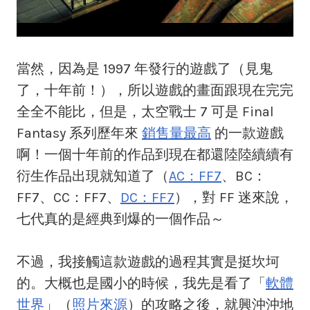
當然，因為是 1997 年發行的遊戲了（見鬼
了，十年前！），所以遊戲的畫面跟現在完完
全全不能比，但是，太空戰士 7 可是 Final
Fantasy 系列歷年來
銷售量最高
的一款遊戲
啊！一個十年前的作品到現在都還陸陸續續有
衍生作品出現就知道了（
AC：FF7
、BC：
FF7、CC：FF7、
DC：FF7
），對 FF 迷來說，
七代真的是經典到爆的一個作品～
不過，我接觸這款遊戲的過程其實是挺坎坷
的。大概也是國小的時候，我先是看了「
軟體
世界
」（
照片來源
）的攻略之後，就興沖沖地