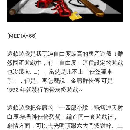
[MEDIA=66]
這款遊戲是我玩過自由度最高的國產遊戲（雖
然國產遊戲中，有「自由度」這種設定的遊戲
也沒幾套......），當然是比不上「俠盜獵車
手」，但是，再怎麼說，金庸群俠傳 可是
1996 年就發行的骨灰級遊戲～
這款遊戲把金庸的「十四部小說：飛雪連天射
白鹿‧笑書神俠倚碧鴛」編進同一套遊戲裡，
劇情方面，可以去光明頂跟六大門派對幹、上