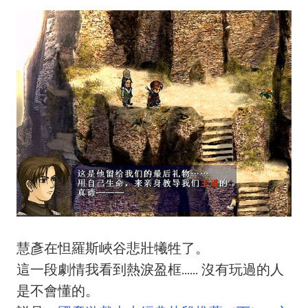
慧彥在怛羅斯峽谷悲壯犧牲了。
這一段劇情我看到熱淚盈框...... 沒有玩過的人
是不會懂的。