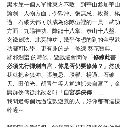
黑木崖一個人單挑東方不敗、到華山參加華山
論劍；人物方面，令狐沖、張無忌、段譽、楊
過、石破天都可以成為你隊伍裡的一員；武功
方面，九陽神功、降龍十八掌、泰山十八盤、
玄鐵劍法、北冥神功，幾乎你想的到的金學武
功都可以學。更有趣的是，修練 葵花寶典、
辟邪劍譜 的時候，遊戲還會問你「
修練此書
必須先行揮劍自宮，你是否仍要修煉？
」然後
我就把令狐沖、張無忌、段譽、楊過、石破
天、田伯光、胡青牛等人通通抓去自宮了，金
庸群俠傳從此改名叫「
自宮群俠傳
」......
我問過每個玩過這款遊戲的人，好像都有這樣
幹過～