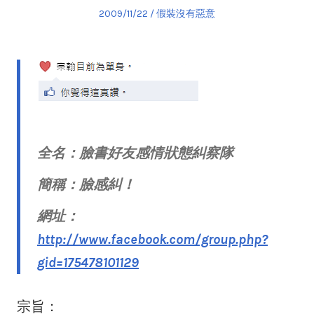
Posted
Posted
2009/11/22
假裝沒有惡意
on
in
全名：臉書好友感情狀態糾察隊
簡稱：臉感糾！
網址：
http://www.facebook.com/group.php?
gid=175478101129
宗旨：