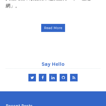
網」。
Read More
Say Hello
Twitter
Facebook
LinkedIn
GitHub
RSS
Recent Posts