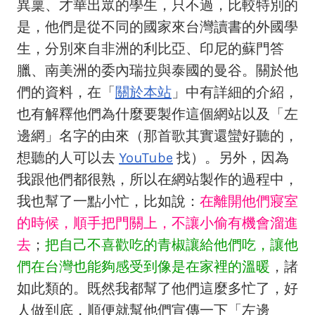
異稟、才華出眾的學生，只不過，比較特別的
是，他們是從不同的國家來台灣讀書的外國學
生，分別來自非洲的利比亞、印尼的蘇門答
臘、南美洲的委內瑞拉與泰國的曼谷。關於他
們的資料，在「
關於本站
」中有詳細的介紹，
也有解釋他們為什麼要製作這個網站以及「左
邊網」名字的由來（那首歌其實還蠻好聽的，
想聽的人可以去
YouTube
找）。另外，因為
我跟他們都很熟，所以在網站製作的過程中，
我也幫了一點小忙，比如說：
在離開他們寢室
的時候，順手把門關上，不讓小偷有機會溜進
去
；
把自己不喜歡吃的青椒讓給他們吃，讓他
們在台灣也能夠感受到像是在家裡的溫暖
，諸
如此類的。既然我都幫了他們這麼多忙了，好
人做到底，順便就幫他們宣傳一下「左邊