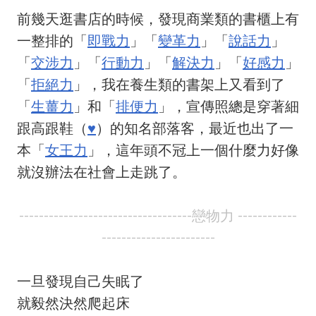
前幾天逛書店的時候，發現商業類的書櫃上有
一整排的「
即戰力
」「
變革力
」「
說話力
」
「
交涉力
」「
行動力
」「
解決力
」「
好感力
」
「
拒絕力
」，我在養生類的書架上又看到了
「
生薑力
」和「
排便力
」，宣傳照總是穿著細
跟高跟鞋（
♥
）的知名部落客，最近也出了一
本「
女王力
」，這年頭不冠上一個什麼力好像
就沒辦法在社會上走跳了。
-----------------------------------戀物力 ------------
-----------------------
一旦發現自己失眠了
就毅然決然爬起床