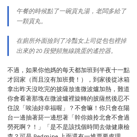
午餐的時候點了一碗貢丸湯，老闆多給了
一顆貢丸。
在廁所外面撿到了冷豔女上司從包包裡掉
出來的 20 段變頻無線跳蛋的遙控器。
不過，如果你他媽的每天都加班到半夜十一點
才回家（而且沒有加班費！），到家後從冰箱
拿出昨天沒吃完的披薩放進微波爐加熱，難道
你會看著那塊在微波爐裡旋轉的披薩然後忍不
住說「唉油好幸福喔」？不會嘛！你只會在陽
台一邊抽著菸一邊想著「幹你娘拎北會不會過
勞死啊？！」「是不是該找個時間去做健康檢
查？可是 Redmine 上面還有一堆票要處理，