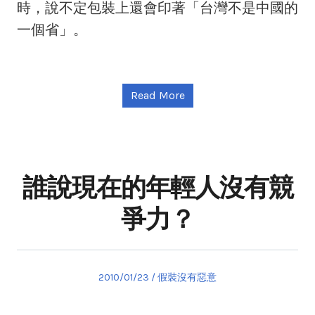
時，說不定包裝上還會印著「台灣不是中國的
一個省」。
Read More
誰說現在的年輕人沒有競
爭力？
Posted
Posted
2010/01/23
假裝沒有惡意
on
in