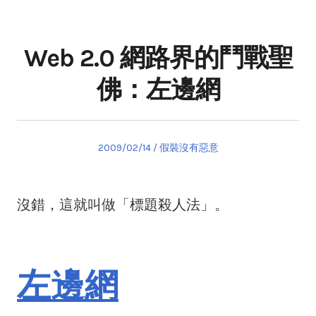
Web 2.0 網路界的鬥戰聖
佛：左邊網
Posted
Posted
2009/02/14
假裝沒有惡意
on
in
沒錯，這就叫做「標題殺人法」。
左邊網