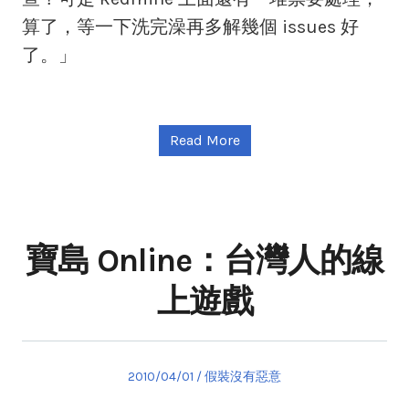
算了，等一下洗完澡再多解幾個 issues 好
了。」
Read More
寶島 Online：台灣人的線
上遊戲
Posted
Posted
2010/04/01
假裝沒有惡意
on
in