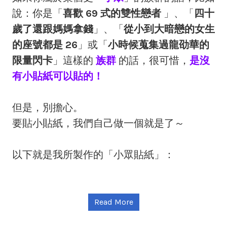
說：你是「
喜歡 69 式的雙性戀者
」、「
四十
歲了還跟媽媽拿錢
」、「
從小到大暗戀的女生
的座號都是 26
」或「
小時候蒐集過龍劭華的
限量閃卡
」這樣的
族群
的話，很可惜，
是沒
有小貼紙可以貼的！
但是，別擔心。
要貼小貼紙，我們自己做一個就是了～
以下就是我所製作的「小眾貼紙」：
Read More