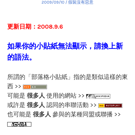
Posted
Posted
2009/09/10
假裝沒有惡意
on
in
更新日期：2008.9.6
如果你的小貼紙無法顯示，請換上新
的語法。
所謂的「部落格小貼紙」指的是類似這樣的東
西 >>
可能是
很多人
使用的網站 >>
或許是
很多人
認同的串聯活動 >>
也可能是
很多人
參與的某種同盟或聯播 >>