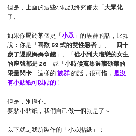
但是，上面的這些小貼紙終究都太「
大眾化
」
了。
如果你屬於某個更「
小眾
」的族群的話，比如
說：你是「
喜歡 69 式的雙性戀者
」、「
四十
歲了還跟媽媽拿錢
」、「
從小到大暗戀的女生
的座號都是 26
」或「
小時候蒐集過龍劭華的
限量閃卡
」這樣的
族群
的話，很可惜，
是沒
有小貼紙可以貼的！
但是，別擔心。
要貼小貼紙，我們自己做一個就是了～
以下就是我所製作的「小眾貼紙」：