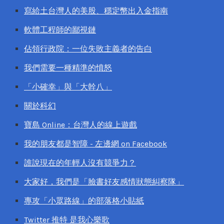
寫給土台灣人的美股、穩定幣出入金指南
軟體工程師的鄙視鏈
佔領行政院：一位失敗主義者的告白
我們需要一種精準的憤怒
「小確幸」與「大幹八」
關於科幻
寶島 Online：台灣人的線上遊戲
我的朋友都是智障 - 左邊網 on Facebook
誰說現在的年輕人沒有競爭力？
大家好，我們是「臉書好友感情狀態糾察隊」
專攻「小眾路線」的部落格小貼紙
Twitter 推特 是我心樂歌