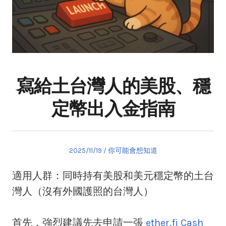
寫給土台灣人的美股、穩
定幣出入金指南
Posted
Posted
2025/11/19
你可能會想知道
on
in
適用人群：同時持有美股和美元穩定幣的土台
灣人（沒有外國護照的台灣人）
首先，強烈建議先去申請一張
ether.fi Cash