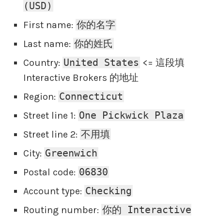
(USD)
你的名字
First name:
你的姓氏
Last name:
United States
Country:
<= 這段填
Interactive Brokers 的地址
Connecticut
Region:
One Pickwick Plaza
Street line 1:
不用填
Street line 2:
Greenwich
City:
06830
Postal code:
Checking
Account type:
你的 Interactive
Routing number: